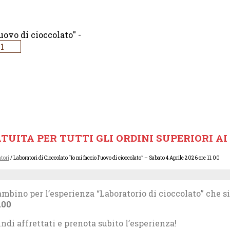
uovo di cioccolato" -
TUITA PER TUTTI GLI ORDINI SUPERIORI AI 
tori
/ Laboratori di Cioccolato “Io mi faccio l’uovo di cioccolato” – Sabato 4 Aprile 2026 ore 11.00
bino per l’esperienza “Laboratorio di cioccolato” che si
.00
ndi affrettati e prenota subito l’esperienza!