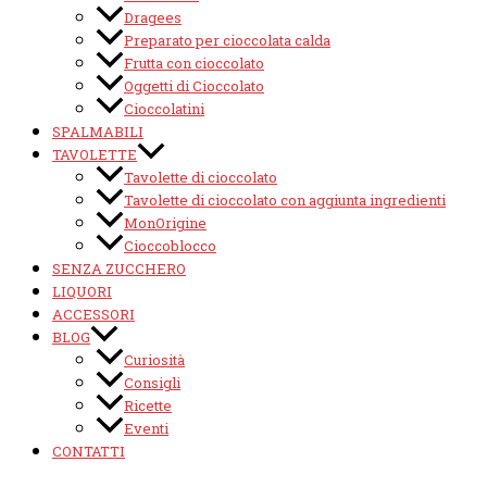
Dragees
Preparato per cioccolata calda
Frutta con cioccolato
Oggetti di Cioccolato
Cioccolatini
SPALMABILI
TAVOLETTE
Tavolette di cioccolato
Tavolette di cioccolato con aggiunta ingredienti
MonOrigine
Cioccoblocco
SENZA ZUCCHERO
LIQUORI
ACCESSORI
BLOG
Curiosità
Consigli
Ricette
Eventi
CONTATTI