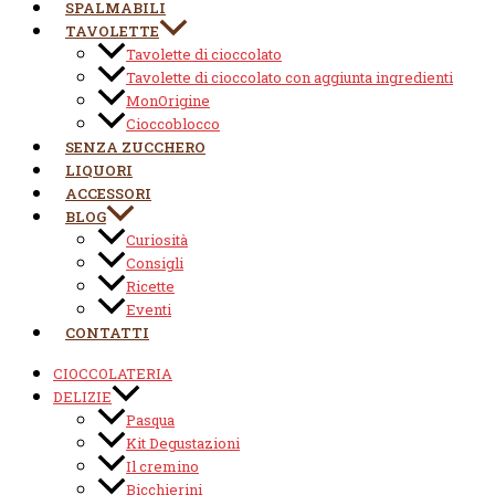
SPALMABILI
TAVOLETTE
Tavolette di cioccolato
Tavolette di cioccolato con aggiunta ingredienti
MonOrigine
Cioccoblocco
SENZA ZUCCHERO
LIQUORI
ACCESSORI
BLOG
Curiosità
Consigli
Ricette
Eventi
CONTATTI
CIOCCOLATERIA
DELIZIE
Pasqua
Kit Degustazioni
Il cremino
Bicchierini