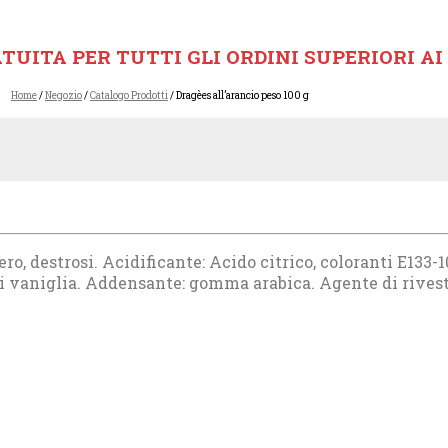
TUITA PER TUTTI GLI ORDINI SUPERIORI AI 
Home
/
Negozio
/
Catalogo Prodotti
/ Dragèes all’arancio peso 100 g
ro, destrosi. Acidificante: Acido citrico, coloranti E133-10
 di vaniglia. Addensante: gomma arabica. Agente di rive