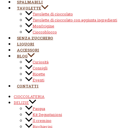
SPALMABILI
TAVOLETTE
Tavolette di cioccolato
Tavolette di cioccolato con aggiunta ingredienti
MonOrigine
Cioccoblocco
SENZA ZUCCHERO
LIQUORI
ACCESSORI
BLOG
Curiosità
Consigli
Ricette
Eventi
CONTATTI
CIOCCOLATERIA
DELIZIE
Pasqua
Kit Degustazioni
Il cremino
Bicchierini