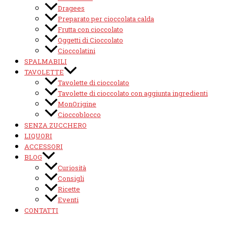
Dragees
Preparato per cioccolata calda
Frutta con cioccolato
Oggetti di Cioccolato
Cioccolatini
SPALMABILI
TAVOLETTE
Tavolette di cioccolato
Tavolette di cioccolato con aggiunta ingredienti
MonOrigine
Cioccoblocco
SENZA ZUCCHERO
LIQUORI
ACCESSORI
BLOG
Curiosità
Consigli
Ricette
Eventi
CONTATTI