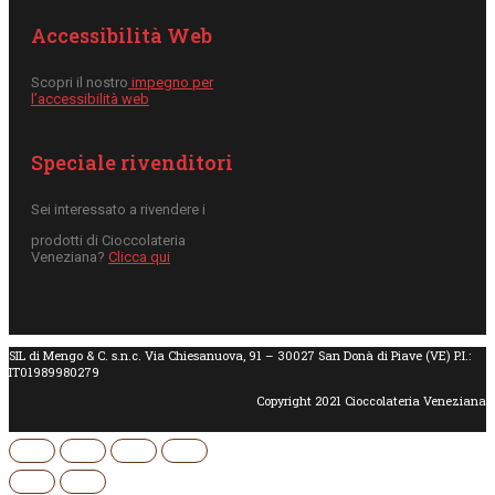
Accessibilità Web
Scopri il nostro
impegno per
l’accessibilità web
Speciale rivenditori
Sei interessato a rivendere i
prodotti di Cioccolateria
Veneziana?
Clicca qui
SIL di Mengo & C. s.n.c. Via Chiesanuova, 91 – 30027 San Donà di Piave (VE) P.I.:
IT01989980279
Copyright 2021 Cioccolateria Veneziana