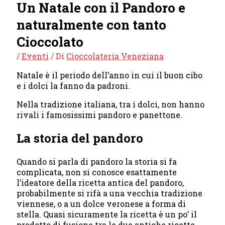
Un Natale con il Pandoro e
CONTATTI
naturalmente con tanto
Cioccolato
/
Eventi
/ Di
Cioccolateria Veneziana
Natale è il periodo dell’anno in cui il buon cibo
e i dolci la fanno da padroni.
Nella tradizione italiana, tra i dolci, non hanno
rivali i famosissimi pandoro e panettone.
La storia del pandoro
Quando si parla di pandoro la storia si fa
complicata, non si conosce esattamente
l’ideatore della ricetta antica del pandoro,
probabilmente si rifà a una vecchia tradizione
viennese, o a un dolce veronese a forma di
stella. Quasi sicuramente la ricetta è un po’ il
prodotto di fusione tra le due antiche ricette.