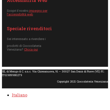
Accessibilità Web
Scopri il nostro
impegno per
l’accessibilità web
Speciale rivenditori
Sei interessato a rivendere i
prodotti di Cioccolateria
Veneziana?
Clicca qui
SIL di Mengo & C. s.n.c. Via Chiesanuova, 91 – 30027 San Donà di Piave (VE) P.I.:
IT01989980279
Copyright 2021 Cioccolateria Veneziana
Italiano