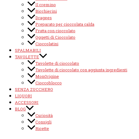
Il cremino
Bicchierini
Dragees
Preparato per cioccolata calda
Frutta con cioccolato
Oggetti di Cioccolato
Cioccolatini
SPALMABILI
TAVOLETTE
Tavolette di cioccolato
Tavolette di cioccolato con aggiunta ingredienti
MonOrigine
Cioccoblocco
SENZA ZUCCHERO
LIQUORI
ACCESSORI
BLOG
Curiosità
Consigli
Ricette
Eventi